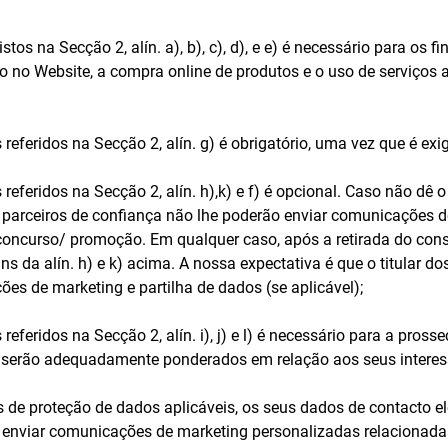
tos na Secção 2, alín. a), b), c), d), e e) é necessário para os 
sto no Website, a compra online de produtos e o uso de serviços
eferidos na Secção 2, alín. g) é obrigatório, uma vez que é exig
referidos na Secção 2, alín. h),k) e f) é opcional. Caso não dê
 parceiros de confiança não lhe poderão enviar comunicações 
oncurso/ promoção. Em qualquer caso, após a retirada do conse
ns da alín. h) e k) acima. A nossa expectativa é que o titular 
es de marketing e partilha de dados (se aplicável);
eferidos na Secção 2, alín. i), j) e l) é necessário para a pros
e serão adequadamente ponderados em relação aos seus interes
 proteção de dados aplicáveis, os seus dados de contacto ele
a enviar comunicações de marketing personalizadas relacionad