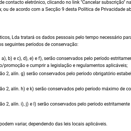
e contacto eletrónico, clicando no link "Cancelar subscrição" n
 ou de acordo com a Secção 9 desta Política de Privacidade ab
cos, Lda tratará os dados pessoais pelo tempo necessário para 
os seguintes períodos de conservação:
 a), b) e c), d), e) e f), serão conservados pelo período estrita
so/promoção e cumprir a legislação e regulamentos aplicáveis;
o 2, alín. g) serão conservados pelo período obrigatório estabele
ção 2, alín. h) e k) serão conservados pelo período máximo de c
o 2, alín. i), j) e l) serão conservados pelo período estritamen
odem variar, dependendo das leis locais aplicáveis.