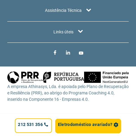
Assistência Técnica
Links úteis
A empresa Athinasys, Lda. é apoiada pelo Plano de Recuperação
e Resiliência (PRR), ao abrigo do Programa Coaching 4.0,
inserido na Componente 16 - Empresas 4.0.
©AthinaSys, 2020. Todos os direitos reservados
Website desenvolvido por
Made2Web Digital Agency
212 531 356
Eletrodoméstico avariado?